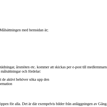
 Målsättningen med hemsidan är;
öststädningar, årsmöten etc. kommer att skickas per e-post till medlemma
 målsättningar och fördelar:
tt de aktivt behöver söka upp den
formation
öppen för alla. Det är där exempelvis bilder från anläggningen av Gån