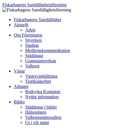
Fiskarhagens Samfällighetsförening
Hoppa
Fiskarhagens Samfällighet
till
Aktuellt
innehåll
Arkiv
Om Föreningen
Styrelsen
Stadgar
Medlemskommunikation
Städdagar
Grannsamverkan
Valborg
Vägar
Vinterväghållning
Trafiksäkerhet
Allmänt
Botkyrka Kommun
Nyttig information
Bilder
Städdagar i bilder
Hälsostigen
Valborgsmässoafton
Ut i vår natur